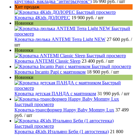
круг/овал, накладка "антигрызунок")
16 990 руб.
/ шт
Хит продаж
Быстрый просмотр
Кроватка 4Kids ДОЛОРЕС
19 900 руб.
/ шт
Новинки
Быстрый
просмотр
Кроватка-люлька ANTEMI Terra Light NEW
27 600 руб.
/
шт
Новинки
Быстрый просмотр
Кроватка ANTEMI Classic Sleep
23 400 руб.
/ шт
Быстрый просмотр
Кроватка Incanto Papi с маятником
18 900 руб.
/ шт
Новинки
Быстрый
просмотр
Кроватка детская ПАНДА с маятником
31 990 руб.
/ шт
Быстрый просмотр
Кроватка-трансформер Happy Baby Mommy Lux
37 499
руб.
/ шт
Быстрый просмотр
Кроватка 4Kids Итальяно Беби (1 автостенка)
21 800