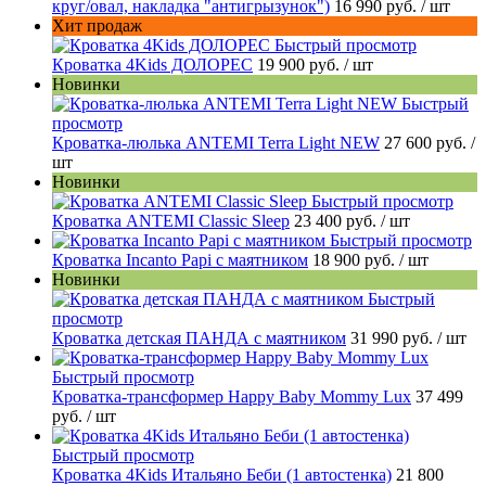
круг/овал, накладка "антигрызунок")
16 990 руб.
/ шт
Хит продаж
Быстрый просмотр
Кроватка 4Kids ДОЛОРЕС
19 900 руб.
/ шт
Новинки
Быстрый
просмотр
Кроватка-люлька ANTEMI Terra Light NEW
27 600 руб.
/
шт
Новинки
Быстрый просмотр
Кроватка ANTEMI Classic Sleep
23 400 руб.
/ шт
Быстрый просмотр
Кроватка Incanto Papi с маятником
18 900 руб.
/ шт
Новинки
Быстрый
просмотр
Кроватка детская ПАНДА с маятником
31 990 руб.
/ шт
Быстрый просмотр
Кроватка-трансформер Happy Baby Mommy Lux
37 499
руб.
/ шт
Быстрый просмотр
Кроватка 4Kids Итальяно Беби (1 автостенка)
21 800