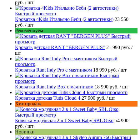
руб.
/ шт
Быстрый просмотр
Кроватка 4Kids Итальяно Беби (2 автостенки)
23 550
руб.
/ шт
Рекомендуем
Быстрый
просмотр
Кровать детская RANT "BERGEN PLUS"
21 990 руб.
/
шт
Быстрый
просмотр
Кроватка Rant Indy Pro с маятником
18 990 руб.
/ шт
Быстрый
просмотр
Кроватка Rant Indy Box с маятником
18 990 руб.
/ шт
Быстрый просмотр
Кроватка детская Tutis Cloud 4
27 900 руб.
/ шт
Хит продаж
Быстрый просмотр
Коляска модульная 2 в 1 Sweet Baby SBL Orso
54 900
руб.
/ шт
Новинки
Быстрый