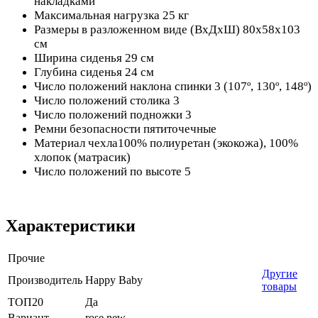
накладками
Максимальная нагрузка 25 кг
Размеры в разложенном виде (ВxДxШ) 80х58х103
см
Ширина сиденья 29 см
Глубина сиденья 24 см
Число положений наклона спинки 3 (107º, 130º, 148º)
Число положений столика 3
Число положений подножки 3
Ремни безопасности пятиточечные
Материал чехла100% полиуретан (экокожа), 100%
хлопок (матрасик)
Число положений по высоте 5
Характеристики
Прочие
Другие
Производитель
Happy Baby
товары
ТОП20
Да
Вариант
rose new