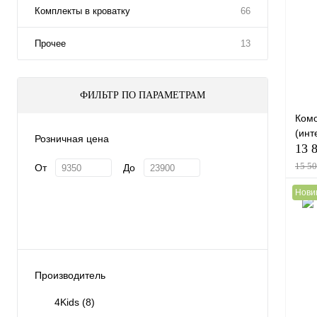
Куп
Комплекты в кроватку
66
В и
Прочее
13
Вари
ФИЛЬТР ПО ПАРАМЕТРАМ
Комо
(инт
Розничная цена
13 
15 50
От
До
Нови
Куп
В и
Производитель
Вари
4Kids
(8)