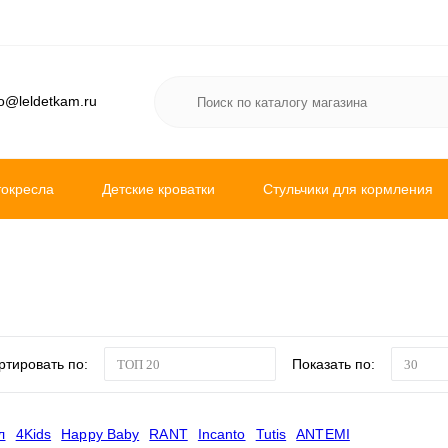
fo@leldetkam.ru
токресла
Детские кроватки
Стульчики для кормления
ктрокачели
Ходунки
Матрасы и наматрасники
ртировать по:
Показать по:
ТОП 20
30
л
4Kids
Happy Baby
RANT
Incanto
Tutis
ANTEMI