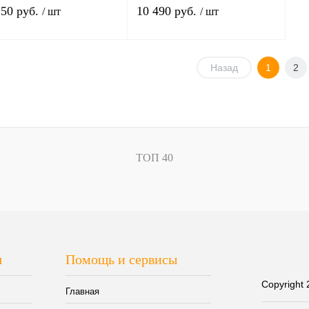
150 руб.
10 490 руб.
/ шт
/ шт
В корзину
В корзину
Назад
1
2
ить в 1 клик
К сравнению
Купить в 1 клик
К сравнению
збранное
Под заказ
В избранное
Под заказ
ант
Вариант
ТОП 40
я
Помощь и сервисы
Copyright
Главная