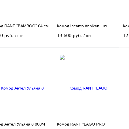
од RANT "BAMBOO" 64 см
Комод Incanto Anniken Lux
Ком
90 руб.
13 600 руб.
12
/ шт
/ шт
В корзину
В корзину
ить в 1 клик
К сравнению
Купить в 1 клик
К сравнению
Ку
збранное
Под заказ
В избранное
Под заказ
В 
ант
Вариант
Ва
д Антел Ульяна 8 800/4
Комод RANT "LAGO PRO"