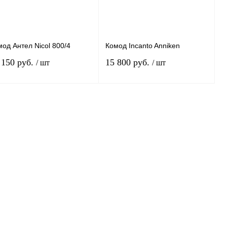
од Антел Nicol 800/4
Комод Incanto Anniken
 150 руб.
15 800 руб.
/ шт
/ шт
В корзину
В корзину
пить в 1 клик
К сравнению
Купить в 1 клик
К сравнению
избранное
Под заказ
В избранное
Под заказ
риант
Вариант