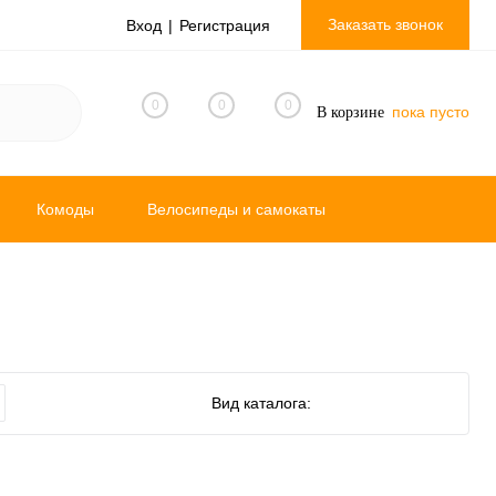
Заказать звонок
Вход
Регистрация
0
0
0
пока пусто
В корзине
Комоды
Велосипеды и самокаты
Манежи
Комплекты в кроватку
Прочее
Вид каталога: