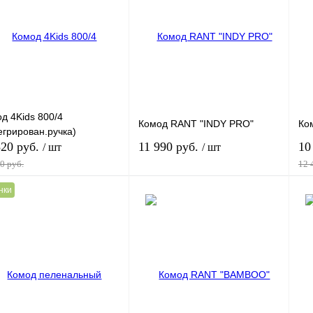
ить в 1 клик
Сравнение
Купить в 1 клик
К сравнению
Ку
збранное
Под заказ
В избранное
Под заказ
В 
ант
Вариант
Ва
д 4Kids 800/4
Комод RANT "INDY PRO"
Ко
егрирован.ручка)
820 руб.
11 990 руб.
10
/ шт
/ шт
0 руб.
12 
нки
В корзину
В корзину
ить в 1 клик
К сравнению
Купить в 1 клик
К сравнению
Ку
збранное
Под заказ
В избранное
Под заказ
В 
ант
Вариант
Ва