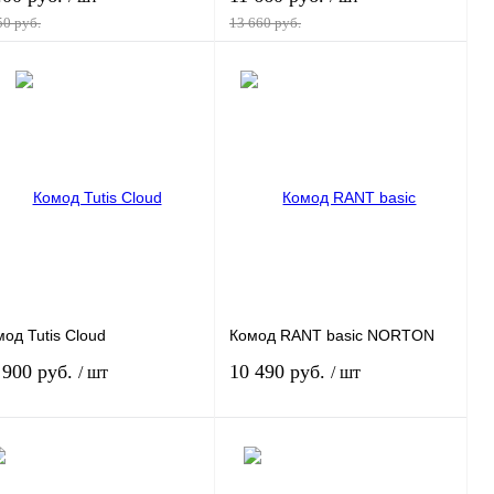
50 руб.
13 660 руб.
В корзину
В корзину
пить в 1 клик
К сравнению
Купить в 1 клик
К сравнению
избранное
Под заказ
В избранное
Под заказ
риант
Вариант
од Tutis Cloud
Комод RANT basic NORTON
 900 руб.
10 490 руб.
/ шт
/ шт
В корзину
В корзину