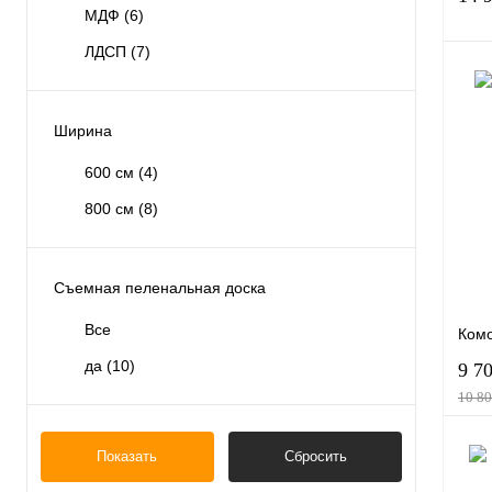
МДФ
(6)
ЛДСП
(7)
Ширина
Куп
600 см
(4)
В и
800 см
(8)
Вари
Съемная пеленальная доска
Все
Комо
да
(10)
9 7
10 80
Показать
Сбросить