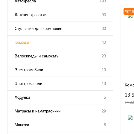
Автокресла
193
Хит 
Детские кроватки
93
Стульчики для кормления
30
Комоды
40
Велосипеды и самокаты
23
Электромобили
10
Электрокачели
13
Ком
13 
Ходунки
5
14 22
Матрасы и наматрасники
29
Манежи
8