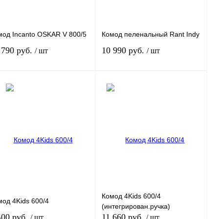
мод Incanto OSKAR V 800/5
Комод пеленальный Rant Indy
 790 руб.
10 990 руб.
/ шт
/ шт
В корзину
В корзину
пить в 1 клик
К сравнению
Купить в 1 клик
К сравнению
избранное
Под заказ
В избранное
Под заказ
риант
Вариант
Комод 4Kids 600/4
мод 4Kids 600/4
(интегрирован.ручка)
400 руб.
11 660 руб.
/ шт
/ шт