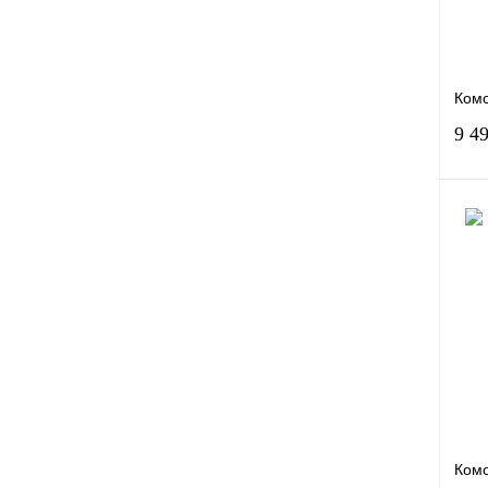
Ком
9 4
Куп
В и
Вари
Комо