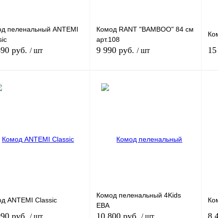
од пеленальный ANTEMI
Комод RANT "BAMBOO" 84 см
Ко
sic
арт.108
690 руб.
9 990 руб.
15
/ шт
/ шт
В корзину
В корзину
ить в 1 клик
К сравнению
Купить в 1 клик
К сравнению
Ку
збранное
Под заказ
В избранное
Под заказ
В 
ант
Вариант
Ва
Комод пеленальный 4Kids
д ANTEMI Classic
Ко
ЕВА
990 руб.
10 800 руб.
8 
/ шт
/ шт