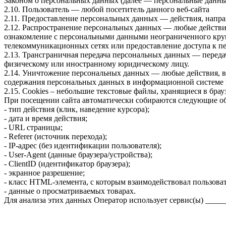
Законом о персональных данных (далее — персональные данные
2.10. Пользователь — любой посетитель данного веб-сайта
2.11. Предоставление персональных данных — действия, напр
2.12. Распространение персональных данных — любые действи
ознакомление с персональными данными неограниченного круг
телекоммуникационных сетях или предоставление доступа к 
2.13. Трансграничная передача персональных данных — переда
физическому или иностранному юридическому лицу.
2.14. Уничтожение персональных данных — любые действия, в
содержания персональных данных в информационной системе 
2.15. Cookies – небольшие текстовые файлы, хранящиеся в брауз
При посещении сайта автоматически собираются следующие о
- тип действия (клик, наведение курсора);
- дата и время действия;
- URL страницы;
- Referer (источник перехода);
- IP-адрес (без идентификации пользователя);
- User-Agent (данные браузера/устройства);
- ClientID (идентификатор браузера);
- экранное разрешение;
- класс HTML-элемента, с которым взаимодействовал пользоват
- данные о просматриваемых товарах.
Для анализа этих данных Оператор использует сервис(ы) ____