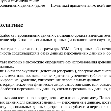
ную и семейную тайну.
ерсональных данных (далее — Политика) применяется ко всей и
Политике
бработка персональных данных с помощью средств вычислитель
ение обработки персональных данных (за исключением случаев,
материалов, а также программ для ЭВМ и баз данных, обеспечи
пность содержащихся в базах данных персональных данных и 
льтате которых невозможно определить без использования доп
 данных.
ция) или совокупность действий (операций), совершаемых с исп
, систематизацию, накопление, хранение, уточнение (обновление
локирование, удаление, уничтожение персональных данных.
н, юридическое или физическое лицо, самостоятельно или совм
бработки персональных данных, состав персональных данных, п
прямо или косвенно к определенному или определяемому Пользо
ых данных для распространения, — персональные данные, досту
ботку персональных данных, разрешенных субъектом персональн