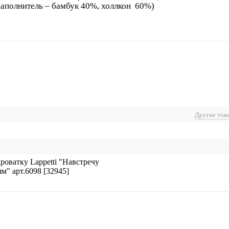
аполнитель – бамбук 40%, холлкон 60%)
Другие тов
роватку Lappetti "Навстречу
" арт.6098 [32945]