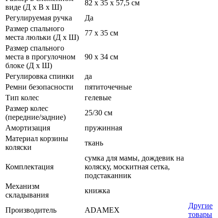
82 х 35 х 57,5 см
виде (Д х В х Ш)
Регулируемая ручка
Да
Размер спального
77 х 35 см
места люльки (Д х Ш)
Размер спального
места в прогулочном
90 х 34 см
блоке (Д х Ш)
Регулировка спинки
да
Ремни безопасности
пятиточечные
Тип колес
гелевые
Размер колес
25/30 см
(передние/задние)
Амортизация
пружинная
Материал корзины
ткань
коляски
сумка для мамы, дождевик на
Комплектация
коляску, москитная сетка,
подстаканник
Механизм
книжка
складывания
Другие
Производитель
ADAMEX
товары