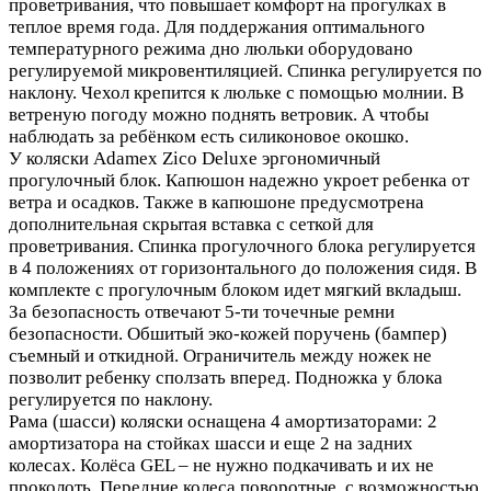
проветривания, что повышает комфорт на прогулках в
теплое время года. Для поддержания оптимального
температурного режима дно люльки оборудовано
регулируемой микровентиляцией. Спинка регулируется по
наклону. Чехол крепится к люльке с помощью молнии. В
ветреную погоду можно поднять ветровик. А чтобы
наблюдать за ребёнком есть силиконовое окошко.
У коляски Adamex Zico Deluxe эргономичный
прогулочный блок. Капюшон надежно укроет ребенка от
ветра и осадков. Также в капюшоне предусмотрена
дополнительная скрытая вставка с сеткой для
проветривания. Спинка прогулочного блока регулируется
в 4 положениях от горизонтального до положения сидя. В
комплекте с прогулочным блоком идет мягкий вкладыш.
За безопасность отвечают 5-ти точечные ремни
безопасности. Обшитый эко-кожей поручень (бампер)
съемный и откидной. Ограничитель между ножек не
позволит ребенку сползать вперед. Подножка у блока
регулируется по наклону.
Рама (шасси) коляски оснащена 4 амортизаторами: 2
амортизатора на стойках шасси и еще 2 на задних
колесах. Колёса GEL – не нужно подкачивать и их не
проколоть. Передние колеса поворотные, с возможностью